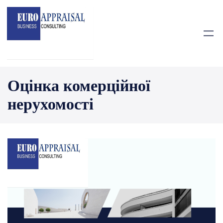
Перейти
до
вмісту
Оцінка комерційної
нерухомості